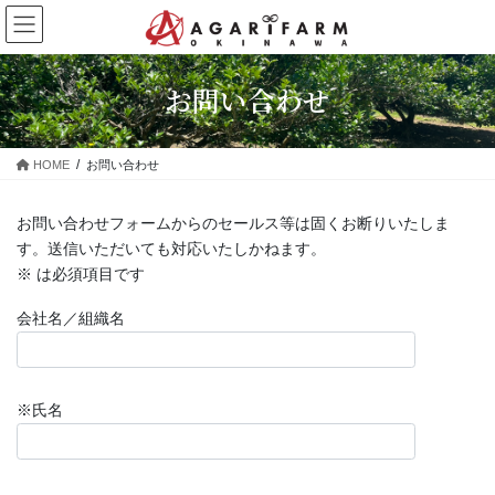
コ
ナ
ン
ビ
テ
ゲ
ン
ー
お問い合わせ
ツ
シ
に
ョ
移
ン
HOME
お問い合わせ
動
に
移
動
お問い合わせフォームからのセールス等は固くお断りいたしま
す。送信いただいても対応いたしかねます。
※ は必須項目です
会社名／組織名
※氏名